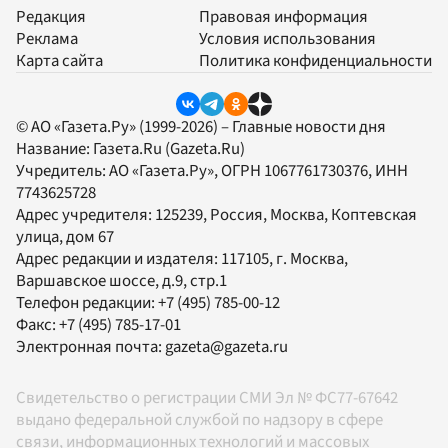
Редакция
Правовая информация
Реклама
Условия использования
Карта сайта
Политика конфиденциальности
© АО «Газета.Ру» (1999-2026) – Главные новости дня
Название:
Газета.Ru
(Gazeta.Ru)
Учредитель:
АО «Газета.Ру»
, ОГРН 1067761730376, ИНН
7743625728
Адрес учредителя: 125239, Россия, Москва, Коптевская
улица, дом 67
Адрес редакции и издателя:
117105
, г.
Москва
,
Варшавское шоссе, д.9, стр.1
Телефон редакции:
+7 (495) 785-00-12
Факс:
+7 (495) 785-17-01
Электронная почта:
gazeta@gazeta.ru
Свидетельство о регистрации СМИ Эл № ФС77-67642
выдано федеральной службой по надзору в сфере
связи, информационных технологий и массовых