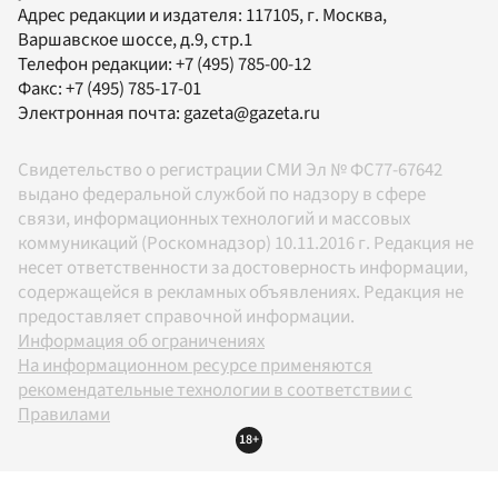
Адрес редакции и издателя:
117105
, г.
Москва
,
Варшавское шоссе, д.9, стр.1
Телефон редакции:
+7 (495) 785-00-12
Факс:
+7 (495) 785-17-01
Электронная почта:
gazeta@gazeta.ru
Свидетельство о регистрации СМИ Эл № ФС77-67642
выдано федеральной службой по надзору в сфере
связи, информационных технологий и массовых
коммуникаций (Роскомнадзор) 10.11.2016 г. Редакция не
несет ответственности за достоверность информации,
содержащейся в рекламных объявлениях. Редакция не
предоставляет справочной информации.
Информация об ограничениях
На информационном ресурсе применяются
рекомендательные технологии в соответствии с
Правилами
18+