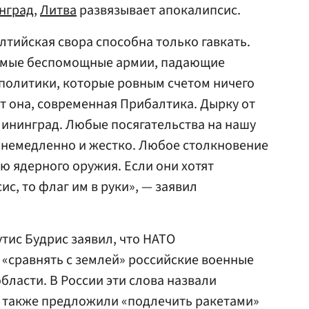
нград
,
Литва
развязывает апокалипсис.
алтийская свора способна только гавкать.
самые беспомощные армии, падающие
политики, которые ровным счетом ничего
от она, современная Прибалтика. Дырку от
алининград. Любые посягательства на нашу
 немедленно и жестко. Любое столкновение
ю ядерного оружия. Если они хотят
с, то флаг им в руки», — заявил
тис Будрис заявил, что НАТО
«сравнять с землей» российские военные
бласти. В России эти слова назвали
а также предложили «подлечить ракетами»