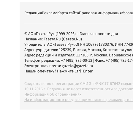
Редакция
Реклама
Карта сайта
Правовая информация
Услов
© АО «Газета.Ру» (1999-2026) – Главные новости дня
Название:
Газета.Ru
(Gazeta.Ru)
Учредитель:
АО «Газета.Ру»
, ОГРН 1067761730376, ИНН 7743
Адрес учредителя: 125239, Россия, Москва, Коптевская улиц
Адрес редакции и издателя:
117105
, г.
Москва
,
Варшавское шо
Телефон редакции:
+7 (495) 785-00-12
| Факс:
+7 (495) 785-17
Электронная почта:
gazeta@gazeta.ru
Нашли опечатку? Нажмите Ctrl+Enter
Свидетельство о регистрации СМИ Эл № ФС77-67642 выда
10.11.2016 г. Редакция не несет ответственности за дос
Информация об ограничениях
На информационном ресурсе применяются рекомендатель