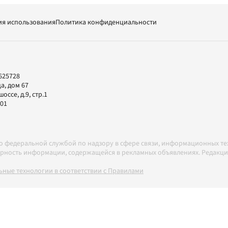
ия использования
Политика конфиденциальности
625728
а, дом 67
ссе, д.9, стр.1
-01
но федеральной службой по надзору в сфере связи, информационных т
товерность информации, содержащейся в рекламных объявлениях. Редак
ные технологии в соответствии с Правилами