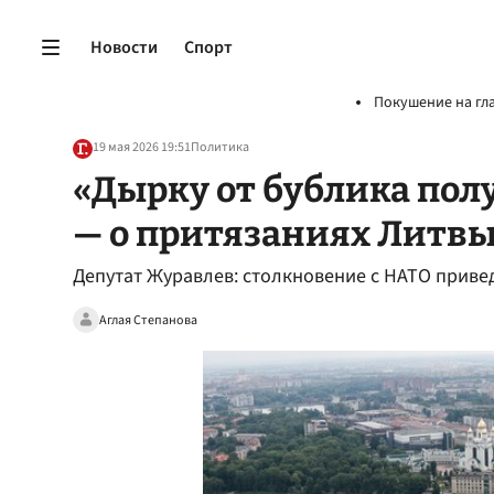
Новости
Спорт
Покушение на гл
19 мая 2026 19:51
Политика
«Дырку от бублика пол
— о притязаниях Литв
Депутат Журавлев: столкновение с НАТО приве
Аглая Степанова