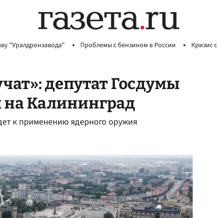
аву "Уралдронзавода"
Проблемы с бензином в России
Кризис с
учат»: депутат Госдумы
ы на Калининград
дет к применению ядерного оружия