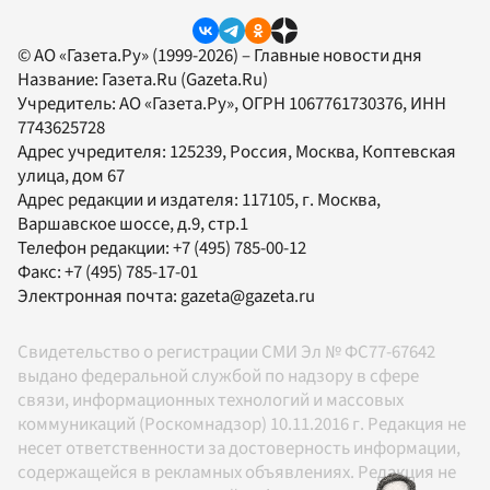
© АО «Газета.Ру» (1999-2026) – Главные новости дня
Название:
Газета.Ru
(Gazeta.Ru)
Учредитель:
АО «Газета.Ру»
, ОГРН 1067761730376, ИНН
7743625728
Адрес учредителя: 125239, Россия, Москва, Коптевская
улица, дом 67
Адрес редакции и издателя:
117105
, г.
Москва
,
Варшавское шоссе, д.9, стр.1
Телефон редакции:
+7 (495) 785-00-12
Факс:
+7 (495) 785-17-01
Электронная почта:
gazeta@gazeta.ru
Свидетельство о регистрации СМИ Эл № ФС77-67642
выдано федеральной службой по надзору в сфере
связи, информационных технологий и массовых
коммуникаций (Роскомнадзор) 10.11.2016 г. Редакция не
несет ответственности за достоверность информации,
содержащейся в рекламных объявлениях. Редакция не