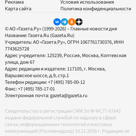
Реклама
Условия использования
Карта сайта
Политика конфиденциальности
© АО «Газета.Ру» (1999-2026) – Главные новости дня
Название:
Газета.Ru
(Gazeta.Ru)
Учредитель:
АО «Газета.Ру»
, ОГРН 1067761730376, ИНН
7743625728
Адрес учредителя: 125239, Россия, Москва, Коптевская
улица, дом 67
Адрес редакции и издателя:
117105
, г.
Москва
,
Варшавское шоссе, д.9, стр.1
Телефон редакции:
+7 (495) 785-00-12
Факс:
+7 (495) 785-17-01
Электронная почта:
gazeta@gazeta.ru
Свидетельство о регистрации СМИ Эл № ФС77-67642
выдано федеральной службой по надзору в сфере
связи, информационных технологий и массовых
коммуникаций (Роскомнадзор) 10.11.2016 г. Редакция не