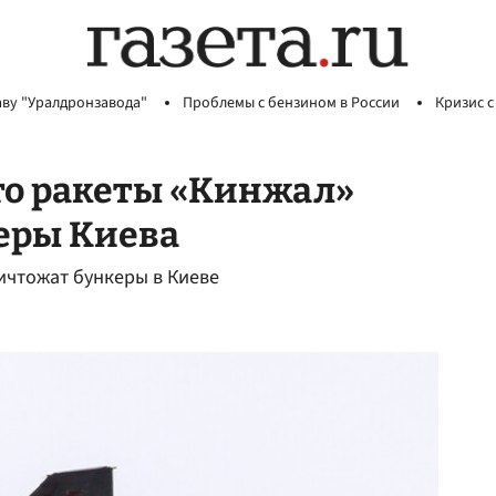
аву "Уралдронзавода"
Проблемы с бензином в России
Кризис с
то ракеты «Кинжал»
еры Киева
ичтожат бункеры в Киеве