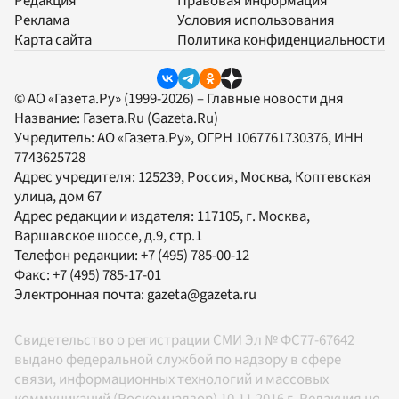
Редакция
Правовая информация
Реклама
Условия использования
Карта сайта
Политика конфиденциальности
© АО «Газета.Ру» (1999-2026) – Главные новости дня
Название:
Газета.Ru
(Gazeta.Ru)
Учредитель:
АО «Газета.Ру»
, ОГРН 1067761730376, ИНН
7743625728
Адрес учредителя: 125239, Россия, Москва, Коптевская
улица, дом 67
Адрес редакции и издателя:
117105
, г.
Москва
,
Варшавское шоссе, д.9, стр.1
Телефон редакции:
+7 (495) 785-00-12
Факс:
+7 (495) 785-17-01
Электронная почта:
gazeta@gazeta.ru
Свидетельство о регистрации СМИ Эл № ФС77-67642
выдано федеральной службой по надзору в сфере
связи, информационных технологий и массовых
коммуникаций (Роскомнадзор) 10.11.2016 г. Редакция не