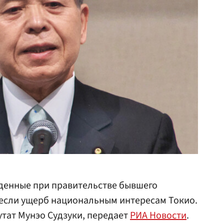
еденные при правительстве бывшего
если ущерб национальным интересам Токио.
утат Мунэо Судзуки, передает
РИА Новости
.