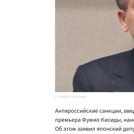
Global Look Press
Антироссийские санкции, вв
премьера Фумио Кисиды, нан
Об этом заявил японский деп