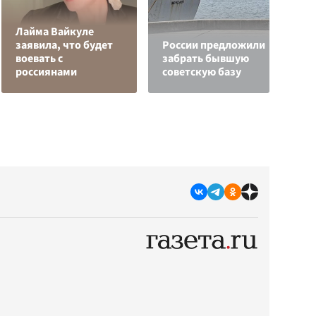
Лайма Вайкуле
В
заявила, что будет
России предложили
к
воевать с
забрать бывшую
С
россиянами
советскую базу
с