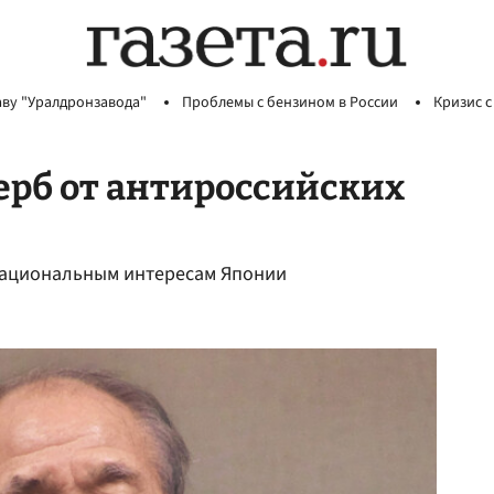
аву "Уралдронзавода"
Проблемы с бензином в России
Кризис с
ерб от антироссийских
 национальным интересам Японии