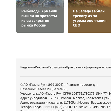
Рыбоводы Армении
На Западе забили
вышли на протесты
тревогу из-за
из-за закрытия
угрозы окончания
рынка России
СВО
Редакция
Реклама
Карта сайта
Правовая информация
Услов
© АО «Газета.Ру» (1999-2026) – Главные новости дня
Название:
Газета.Ru
(Gazeta.Ru)
Учредитель:
АО «Газета.Ру»
, ОГРН 1067761730376, ИНН 7743
Адрес учредителя: 125239, Россия, Москва, Коптевская улиц
Адрес редакции и издателя:
117105
, г.
Москва
,
Варшавское шо
Телефон редакции:
+7 (495) 785-00-12
| Факс:
+7 (495) 785-17