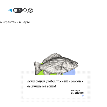
Авторизоваться
 мигрантами в Сеуте
Если сырая рыба пахнет «рыбой»,
ее лучше не есть!