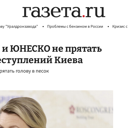
аву "Уралдронзавода"
Проблемы с бензином в России
Кризис с
 и ЮНЕСКО не прятать
реступлений Киева
ятать голову в песок