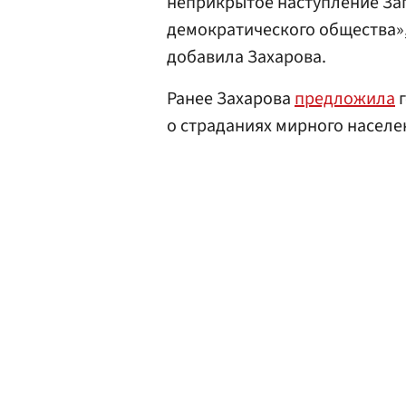
неприкрытое наступление За
демократического общества», 
добавила Захарова.
Ранее Захарова
предложила
г
о страданиях мирного населе