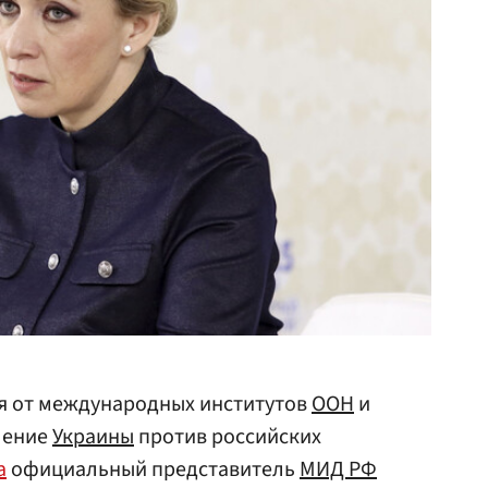
я от международных институтов
ООН
и
ление
Украины
против российских
а
официальный представитель
МИД РФ