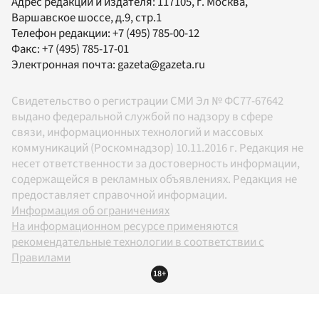
Адрес редакции и издателя:
117105
, г.
Москва
,
Варшавское шоссе, д.9, стр.1
Телефон редакции:
+7 (495) 785-00-12
Факс:
+7 (495) 785-17-01
Электронная почта:
gazeta@gazeta.ru
Свидетельство о регистрации СМИ Эл № ФС77-67642
выдано федеральной службой по надзору в сфере
связи, информационных технологий и массовых
коммуникаций (Роскомнадзор) 10.11.2016 г. Редакция не
несет ответственности за достоверность информации,
содержащейся в рекламных объявлениях. Редакция не
предоставляет справочной информации.
Информация об ограничениях
На информационном ресурсе применяются
рекомендательные технологии в соответствии с
Правилами
18+