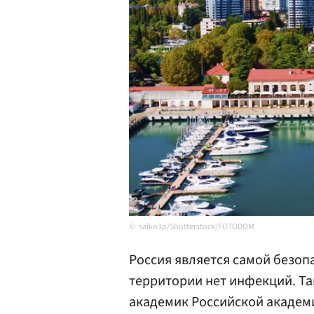
saiko3p/Shutterstock/FOTODOM
Россия является самой безопа
территории нет инфекций. Т
академик Российской академи