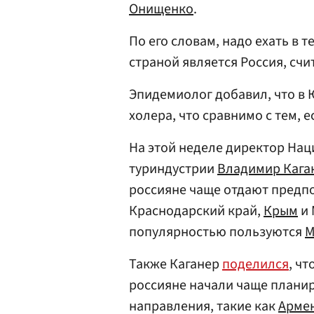
Онищенко
.
По его словам, надо ехать в т
страной является Россия, счи
Эпидемиолог добавил, что в 
холера, что сравнимо с тем, 
На этой неделе директор На
туриндустрии
Владимир Кага
россияне чаще отдают предп
Краснодарский край,
Крым
и 
популярностью пользуются
М
Также Каганер
поделился
, ч
россияне начали чаще плани
направления, такие как
Арме