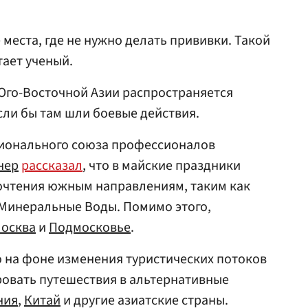
е места, где не нужно делать прививки. Такой
тает ученый.
Юго-Восточной Азии распространяется
если бы там шли боевые действия.
ционального союза профессионалов
нер
рассказал
, что в майские праздники
очтения южным направлениям, таким как
Минеральные Воды. Помимо этого,
осква
и
Подмосковье
.
то на фоне изменения туристических потоков
ровать путешествия в альтернативные
ния
,
Китай
и другие азиатские страны.