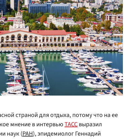
сной страной для отдыха, потому что на ее
акое мнение в интервью
ТАСС
выразил
и наук (
РАН
), эпидемиолог Геннадий