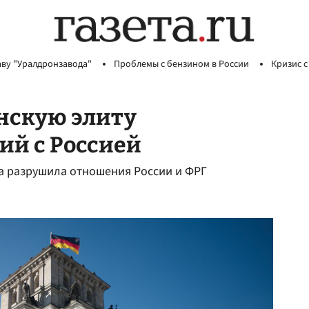
аву "Уралдронзавода"
Проблемы с бензином в России
Кризис с
нскую элиту
ий с Россией
а разрушила отношения России и ФРГ