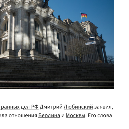
транных дел РФ
Дмитрий
Любинский
заявил,
шила отношения
Берлина
и
Москвы
. Его слова