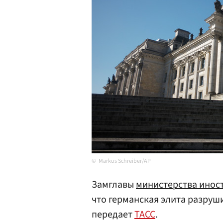
Markus Schreiber/AP
Замглавы
министерства инос
что германская элита разру
передает
ТАСС
.