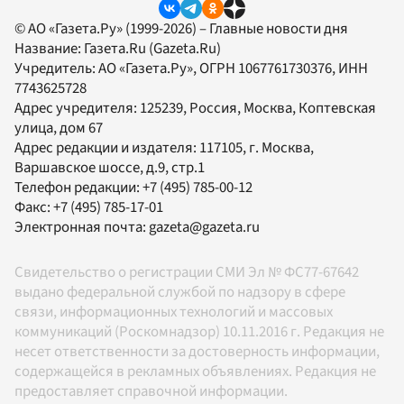
© АО «Газета.Ру» (1999-2026) – Главные новости дня
Название:
Газета.Ru
(Gazeta.Ru)
Учредитель:
АО «Газета.Ру»
, ОГРН 1067761730376, ИНН
7743625728
Адрес учредителя: 125239, Россия, Москва, Коптевская
улица, дом 67
Адрес редакции и издателя:
117105
, г.
Москва
,
Варшавское шоссе, д.9, стр.1
Телефон редакции:
+7 (495) 785-00-12
Факс:
+7 (495) 785-17-01
Электронная почта:
gazeta@gazeta.ru
Свидетельство о регистрации СМИ Эл № ФС77-67642
выдано федеральной службой по надзору в сфере
связи, информационных технологий и массовых
коммуникаций (Роскомнадзор) 10.11.2016 г. Редакция не
несет ответственности за достоверность информации,
содержащейся в рекламных объявлениях. Редакция не
предоставляет справочной информации.