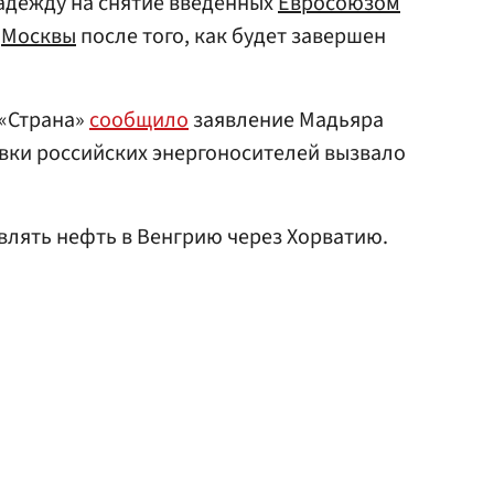
надежду на снятие введенных
Евросоюзом
в
Москвы
после того, как будет завершен
 «Страна»
сообщило
заявление Мадьяра
вки российских энергоносителей вызвало
влять нефть в Венгрию через Хорватию.