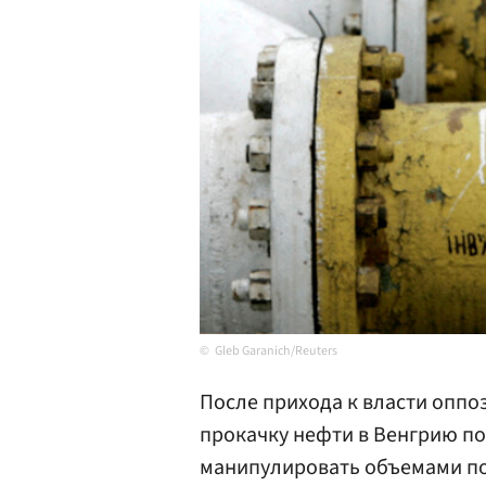
Gleb Garanich/Reuters
После прихода к власти опп
прокачку нефти в Венгрию по
манипулировать объемами п