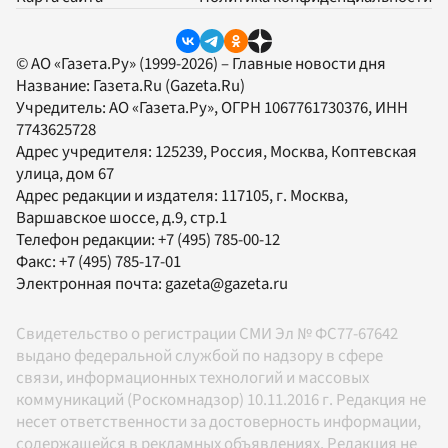
© АО «Газета.Ру» (1999-2026) – Главные новости дня
Название:
Газета.Ru
(Gazeta.Ru)
Учредитель:
АО «Газета.Ру»
, ОГРН 1067761730376, ИНН
7743625728
Адрес учредителя: 125239, Россия, Москва, Коптевская
улица, дом 67
Адрес редакции и издателя:
117105
, г.
Москва
,
Варшавское шоссе, д.9, стр.1
Телефон редакции:
+7 (495) 785-00-12
Факс:
+7 (495) 785-17-01
Электронная почта:
gazeta@gazeta.ru
Свидетельство о регистрации СМИ Эл № ФС77-67642
выдано федеральной службой по надзору в сфере
связи, информационных технологий и массовых
коммуникаций (Роскомнадзор) 10.11.2016 г. Редакция не
несет ответственности за достоверность информации,
содержащейся в рекламных объявлениях. Редакция не