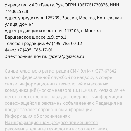
Учредитель:
АО «Газета.Ру»
, ОГРН 1067761730376, ИНН
7743625728
Адрес учредителя: 125239, Россия, Москва, Коптевская
улица, дом 67
Адрес редакции и издателя:
117105
, г.
Москва
,
Варшавское шоссе, д.9, стр.1
Телефон редакции:
+7 (495) 785-00-12
Факс:
+7 (495) 785-17-01
Электронная почта:
gazeta@gazeta.ru
Свидетельство о регистрации СМИ Эл № ФС77-67642
выдано федеральной службой по надзору в сфере
связи, информационных технологий и массовых
коммуникаций (Роскомнадзор) 10.11.2016 г. Редакция не
несет ответственности за достоверность информации,
содержащейся в рекламных объявлениях. Редакция не
предоставляет справочной информации.
Информация об ограничениях
На информационном ресурсе применяются
рекомендательные технологии в соответствии с