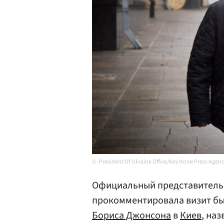
President Of Ukraine Office/Keystone Press Agen
Официальный представител
прокомментировала визит б
Бориса Джонсона
в
Киев
, на