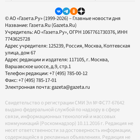
© АО «Газета.Ру» (1999-2026) – Главные новости дня
Название:
Газета.Ru
(Gazeta.Ru)
Учредитель:
АО «Газета.Ру»
, ОГРН 1067761730376, ИНН
7743625728
Адрес учредителя: 125239, Россия, Москва, Коптевская
улица, дом 67
Адрес редакции и издателя:
117105
, г.
Москва
,
Варшавское шоссе, д.9, стр.1
Телефон редакции:
+7 (495) 785-00-12
Факс:
+7 (495) 785-17-01
Электронная почта:
gazeta@gazeta.ru
Свидетельство о регистрации СМИ Эл № ФС77-67642
выдано федеральной службой по надзору в сфере
связи, информационных технологий и массовых
коммуникаций (Роскомнадзор) 10.11.2016 г. Редакция не
несет ответственности за достоверность информации,
содержащейся в рекламных объявлениях. Редакция не