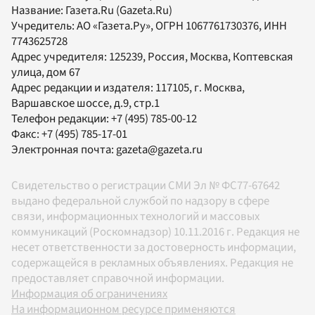
Название:
Газета.Ru
(Gazeta.Ru)
Учредитель:
АО «Газета.Ру»
, ОГРН 1067761730376, ИНН
7743625728
Адрес учредителя: 125239, Россия, Москва, Коптевская
улица, дом 67
Адрес редакции и издателя:
117105
, г.
Москва
,
Варшавское шоссе, д.9, стр.1
Телефон редакции:
+7 (495) 785-00-12
Факс:
+7 (495) 785-17-01
Электронная почта:
gazeta@gazeta.ru
Свидетельство о регистрации СМИ Эл № ФС77-67642
выдано федеральной службой по надзору в сфере
связи, информационных технологий и массовых
коммуникаций (Роскомнадзор) 10.11.2016 г. Редакция не
несет ответственности за достоверность информации,
содержащейся в рекламных объявлениях. Редакция не
предоставляет справочной информации.
Информация об ограничениях
На информационном ресурсе применяются