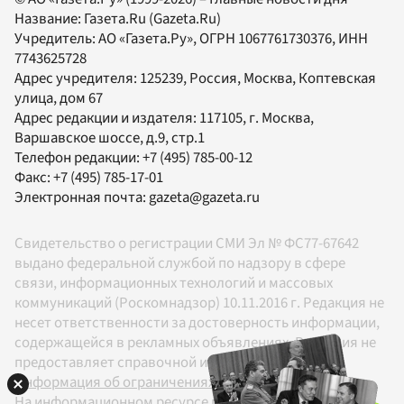
Название:
Газета.Ru
(Gazeta.Ru)
Учредитель:
АО «Газета.Ру»
, ОГРН 1067761730376, ИНН
7743625728
Адрес учредителя: 125239, Россия, Москва, Коптевская
улица, дом 67
Адрес редакции и издателя:
117105
, г.
Москва
,
Варшавское шоссе, д.9, стр.1
Телефон редакции:
+7 (495) 785-00-12
Факс:
+7 (495) 785-17-01
Электронная почта:
gazeta@gazeta.ru
Свидетельство о регистрации СМИ Эл № ФС77-67642
выдано федеральной службой по надзору в сфере
связи, информационных технологий и массовых
коммуникаций (Роскомнадзор) 10.11.2016 г. Редакция не
несет ответственности за достоверность информации,
содержащейся в рекламных объявлениях. Редакция не
предоставляет справочной информации.
Информация об ограничениях
На информационном ресурсе применяются