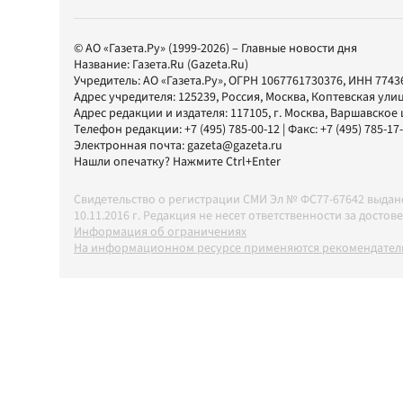
© АО «Газета.Ру» (1999-2026) – Главные новости дня
Название:
Газета.Ru
(Gazeta.Ru)
Учредитель:
АО «Газета.Ру»
, ОГРН 1067761730376, ИНН 7743
Адрес учредителя: 125239, Россия, Москва, Коптевская улиц
Адрес редакции и издателя:
117105
, г.
Москва
,
Варшавское шо
Телефон редакции:
+7 (495) 785-00-12
| Факс:
+7 (495) 785-17
Электронная почта:
gazeta@gazeta.ru
Нашли опечатку? Нажмите Ctrl+Enter
Свидетельство о регистрации СМИ Эл № ФС77-67642 выда
10.11.2016 г. Редакция не несет ответственности за дос
Информация об ограничениях
На информационном ресурсе применяются рекомендатель