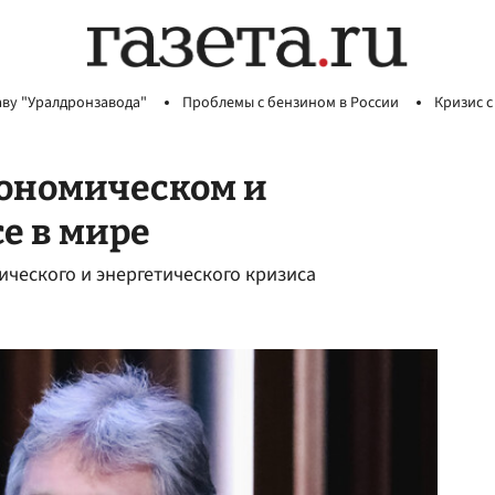
аву "Уралдронзавода"
Проблемы с бензином в России
Кризис с
кономическом и
е в мире
ического и энергетического кризиса