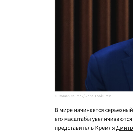
Roman Naumov/Global Look Press
В мире начинается серьезный
его масштабы увеличиваются
представитель Кремля
Дмитр