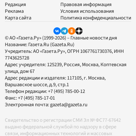
Редакция
Правовая информация
Реклама
Условия использования
Карта сайта
Политика конфиденциальности
© АО «Газета.Ру» (1999-2026) – Главные новости дня
Название:
Газета.Ru
(Gazeta.Ru)
Учредитель:
АО «Газета.Ру»
, ОГРН 1067761730376, ИНН
7743625728
Адрес учредителя: 125239, Россия, Москва, Коптевская
улица, дом 67
Адрес редакции и издателя:
117105
, г.
Москва
,
Варшавское шоссе, д.9, стр.1
Телефон редакции:
+7 (495) 785-00-12
Факс:
+7 (495) 785-17-01
Электронная почта:
gazeta@gazeta.ru
Свидетельство о регистрации СМИ Эл № ФС77-67642
выдано федеральной службой по надзору в сфере
связи, информационных технологий и массовых