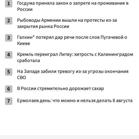
1
Госдума приняла закон о запрете на проживание в
России
2
Рыбоводы Армении вышли на протесты из-за
закрытия рынка России
3
Галкин* потерял дар речи после слов Пугачевой о
Киеве
4
Кремль переиграл Литву: хитрость с Калининградом
сработала
5
На Западе забили тревогу из-за угрозы окончания
СВО
6
В России стремительно дорожает сахар
7
Ермолаев день: что можно и нельзя делать 8 августа