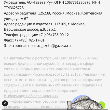
Учредитель:
АО «Газета.Ру»
, ОГРН 1067761730376, ИНН
7743625728
Адрес учредителя: 125239, Россия, Москва, Коптевская
улица, дом 67
Адрес редакции и издателя:
117105
, г.
Москва
,
Варшавское шоссе, д.9, стр.1
Телефон редакции:
+7 (495) 785-00-12
Факс:
+7 (495) 785-17-01
Электронная почта:
gazeta@gazeta.ru
Свидетельство о регистрации СМИ Эл № ФС77-67642
выдано федеральной службой по надзору в сфере
связи, информационных технологий и массовых
коммуникаций (Роскомнадзор) 10.11.2016 г. Редакция не
несет ответственности за достоверность информации,
содержащейся в рекламных объявлениях. Редакция не
предоставляет справочной информации.
Информация об ограничениях
На информационном ресурсе применяются
рекомендательные технологии в соответствии с