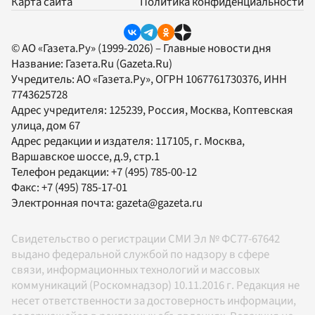
Карта сайта
Политика конфиденциальности
© АО «Газета.Ру» (1999-2026) – Главные новости дня
Название:
Газета.Ru
(Gazeta.Ru)
Учредитель:
АО «Газета.Ру»
, ОГРН 1067761730376, ИНН
7743625728
Адрес учредителя: 125239, Россия, Москва, Коптевская
улица, дом 67
Адрес редакции и издателя:
117105
, г.
Москва
,
Варшавское шоссе, д.9, стр.1
Телефон редакции:
+7 (495) 785-00-12
Факс:
+7 (495) 785-17-01
Электронная почта:
gazeta@gazeta.ru
Свидетельство о регистрации СМИ Эл № ФС77-67642
выдано федеральной службой по надзору в сфере
связи, информационных технологий и массовых
коммуникаций (Роскомнадзор) 10.11.2016 г. Редакция не
несет ответственности за достоверность информации,