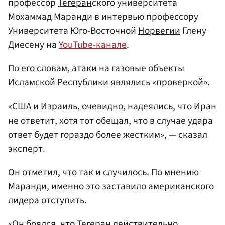
профессор
Тегеран
ского университета
Мохаммад Маранди в интервью профессору
Университета Юго-Восточной
Норвегии
Глену
Диесену на
YouTube-канале
.
По его словам, атаки на газовые объекты
Исламской Республики являлись «проверкой».
«США и
Израиль
, очевидно, надеялись, что
Иран
не ответит, хотя тот обещал, что в случае удара
ответ будет гораздо более жестким», — сказал
эксперт.
Он отметил, что так и случилось. По мнению
Маранди, именно это заставило американского
лидера отступить.
«Он боялся, что Тегеран действительно