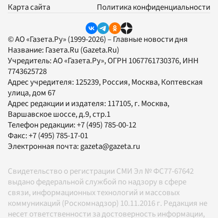
Карта сайта
Политика конфиденциальности
© АО «Газета.Ру» (1999-2026) – Главные новости дня
Название:
Газета.Ru
(Gazeta.Ru)
Учредитель:
АО «Газета.Ру»
, ОГРН 1067761730376, ИНН
7743625728
Адрес учредителя: 125239, Россия, Москва, Коптевская
улица, дом 67
Адрес редакции и издателя:
117105
, г.
Москва
,
Варшавское шоссе, д.9, стр.1
Телефон редакции:
+7 (495) 785-00-12
Факс:
+7 (495) 785-17-01
Электронная почта:
gazeta@gazeta.ru
Свидетельство о регистрации СМИ Эл № ФС77-67642
выдано федеральной службой по надзору в сфере
связи, информационных технологий и массовых
коммуникаций (Роскомнадзор) 10.11.2016 г. Редакция не
несет ответственности за достоверность информации,