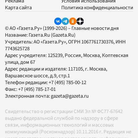
Реклама
Условия использования
Карта сайта
Политика конфиденциальности
© АО «Газета.Ру» (1999-2026) – Главные новости дня
Название:
Газета.Ru
(Gazeta.Ru)
Учредитель:
АО «Газета.Ру»
, ОГРН 1067761730376, ИНН
7743625728
Адрес учредителя: 125239, Россия, Москва, Коптевская
улица, дом 67
Адрес редакции и издателя:
117105
, г.
Москва
,
Варшавское шоссе, д.9, стр.1
Телефон редакции:
+7 (495) 785-00-12
Факс:
+7 (495) 785-17-01
Электронная почта:
gazeta@gazeta.ru
Свидетельство о регистрации СМИ Эл № ФС77-67642
выдано федеральной службой по надзору в сфере
связи, информационных технологий и массовых
коммуникаций (Роскомнадзор) 10.11.2016 г. Редакция не