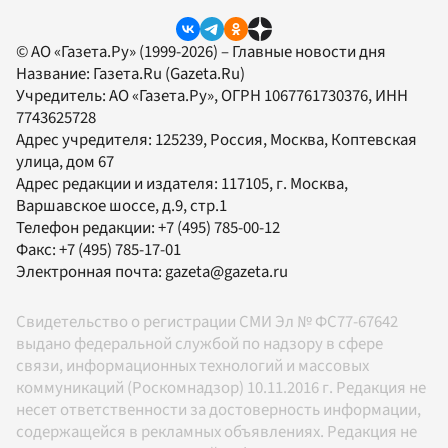
© АО «Газета.Ру» (1999-2026) – Главные новости дня
Название:
Газета.Ru
(Gazeta.Ru)
Учредитель:
АО «Газета.Ру»
, ОГРН 1067761730376, ИНН
7743625728
Адрес учредителя: 125239, Россия, Москва, Коптевская
улица, дом 67
Адрес редакции и издателя:
117105
, г.
Москва
,
Варшавское шоссе, д.9, стр.1
Телефон редакции:
+7 (495) 785-00-12
Факс:
+7 (495) 785-17-01
Электронная почта:
gazeta@gazeta.ru
Свидетельство о регистрации СМИ Эл № ФС77-67642
выдано федеральной службой по надзору в сфере
связи, информационных технологий и массовых
коммуникаций (Роскомнадзор) 10.11.2016 г. Редакция не
несет ответственности за достоверность информации,
содержащейся в рекламных объявлениях. Редакция не