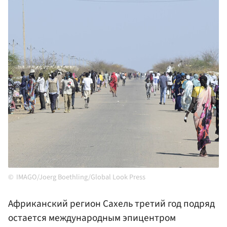
IMAGO/Joerg Boethling/Global Look Press
Африканский регион Сахель третий год подряд
остается международным эпицентром