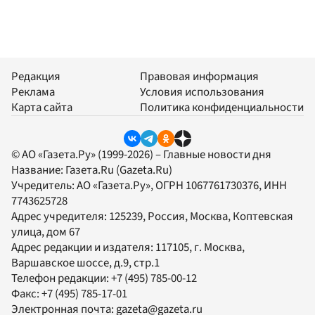
Редакция
Правовая информация
Реклама
Условия использования
Карта сайта
Политика конфиденциальности
© АО «Газета.Ру» (1999-2026) – Главные новости дня
Название:
Газета.Ru
(Gazeta.Ru)
Учредитель:
АО «Газета.Ру»
, ОГРН 1067761730376, ИНН
7743625728
Адрес учредителя: 125239, Россия, Москва, Коптевская
улица, дом 67
Адрес редакции и издателя:
117105
, г.
Москва
,
Варшавское шоссе, д.9, стр.1
Телефон редакции:
+7 (495) 785-00-12
Факс:
+7 (495) 785-17-01
Электронная почта:
gazeta@gazeta.ru