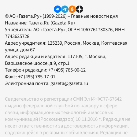
© АО «Газета.Ру» (1999-2026) – Главные новости дня
Название:
Газета.Ru
(Gazeta.Ru)
Учредитель:
АО «Газета.Ру»
, ОГРН 1067761730376, ИНН
7743625728
Адрес учредителя: 125239, Россия, Москва, Коптевская
улица, дом 67
Адрес редакции и издателя:
117105
, г.
Москва
,
Варшавское шоссе, д.9, стр.1
Телефон редакции:
+7 (495) 785-00-12
Факс:
+7 (495) 785-17-01
Электронная почта:
gazeta@gazeta.ru
Свидетельство о регистрации СМИ Эл № ФС77-67642
выдано федеральной службой по надзору в сфере
связи, информационных технологий и массовых
коммуникаций (Роскомнадзор) 10.11.2016 г. Редакция не
несет ответственности за достоверность информации,
содержащейся в рекламных объявлениях. Редакция не