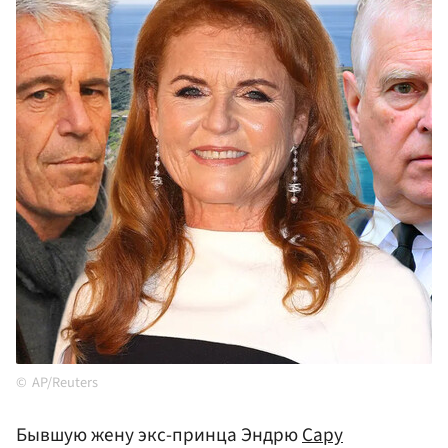
AP/Reuters
Бывшую жену экс-принца Эндрю
Сару