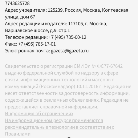
7743625728
Адрес учредителя: 125239, Россия, Москва, Коптевская
улица, дом 67
Адрес редакции и издателя:
117105
, г.
Москва
,
Варшавское шоссе, д.9, стр.1
Телефон редакции:
+7 (495) 785-00-12
Факс:
+7 (495) 785-17-01
Электронная почта:
gazeta@gazeta.ru
Свидетельство о регистрации СМИ Эл № ФС77-67642
выдано федеральной службой по надзору в сфере
связи, информационных технологий и массовых
коммуникаций (Роскомнадзор) 10.11.2016 г. Редакция не
несет ответственности за достоверность информации,
содержащейся в рекламных объявлениях. Редакция не
предоставляет справочной информации.
Информация об ограничениях
На информационном ресурсе применяются
рекомендательные технологии в соответствии с
Правилами