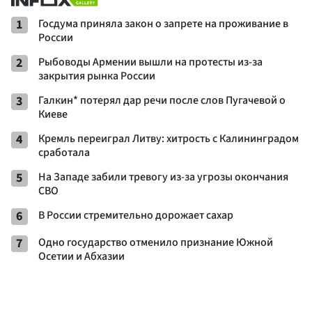
1
Госдума приняла закон о запрете на проживание в
России
2
Рыбоводы Армении вышли на протесты из-за
закрытия рынка России
3
Галкин* потерял дар речи после слов Пугачевой о
Киеве
4
Кремль переиграл Литву: хитрость с Калининградом
сработала
5
На Западе забили тревогу из-за угрозы окончания
СВО
6
В России стремительно дорожает сахар
7
Одно государство отменило признание Южной
Осетии и Абхазии