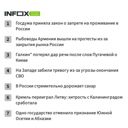
1
Госдума приняла закон о запрете на проживание в
России
2
Рыбоводы Армении вышли на протесты из-за
закрытия рынка России
3
Галкин* потерял дар речи после слов Пугачевой о
Киеве
4
На Западе забили тревогу из-за угрозы окончания
СВО
5
В России стремительно дорожает сахар
6
Кремль переиграл Литву: хитрость с Калининградом
сработала
7
Одно государство отменило признание Южной
Осетии и Абхазии