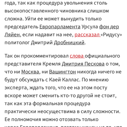
года, так как процедура увольнения столь
высокопоставленного чиновника слишком
сложна. Уйти ее может вынудить только
председатель
Европарламента
Урсула
фон дер
Ляйен
, если надавит на нее,
рассказал
«Ридусу»
политолог Дмитрий
Дробницкий
.
Так он прокомментировал
слова
официального
представителя Кремля
Дмитрия Пескова
о том,
что ни
Москва
, ни
Вашингтон
никогда ничего не
будут обсуждать с Каей Каллас. По мнению
эксперта, ждать того, что ее на этом посту
вскоре может сменить кто-то другой не стоит,
так как эта формальная процедура
практически неосуществима в силу сложности.
Ее полномочия можно отозвать только