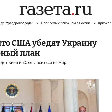
аву "Уралдронзавода"
Проблемы с бензином в России
Кризис с
что США убедят Украину
ирный план
ят Киев и ЕС согласиться на мир