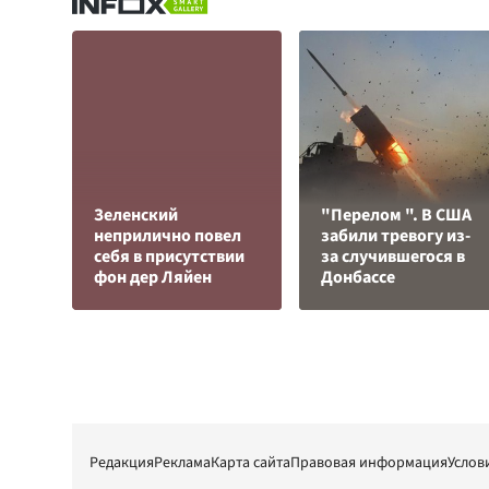
Зеленский
"Перелом ". В США
неприлично повел
забили тревогу из-
cебя в присутствии
за случившегося в
фон дер Ляйен
Донбассе
Редакция
Реклама
Карта сайта
Правовая информация
Услов