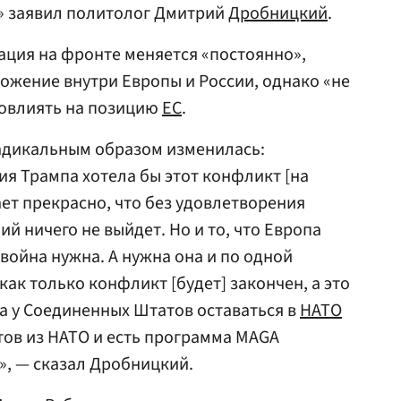
Ru» заявил политолог Дмитрий
Дробницкий
.
уация на фронте меняется «постоянно»,
ожение внутри Европы и России, однако «не
 повлиять на позицию
ЕС
.
радикальным образом изменилась:
ия Трампа хотела бы этот конфликт [на
ает прекрасно, что без удовлетворения
й ничего не выйдет. Но и то, что Европа
 война нужна. А нужна она и по одной
как только конфликт [будет] закончен, а это
ла у Соединенных Штатов оставаться в
НАТО
ов из НАТО и есть программа MAGA
», — сказал Дробницкий.