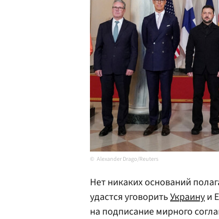
Alexander Drago/Reuters
Нет никаких оснований полаг
удастся уговорить
Украину
и Е
на подписание мирного согл