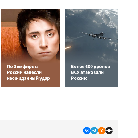
О
По Земфире в
Более 600 дронов
о
России нанесли
ВСУ атаковали
п
неожиданный удар
Россию
О