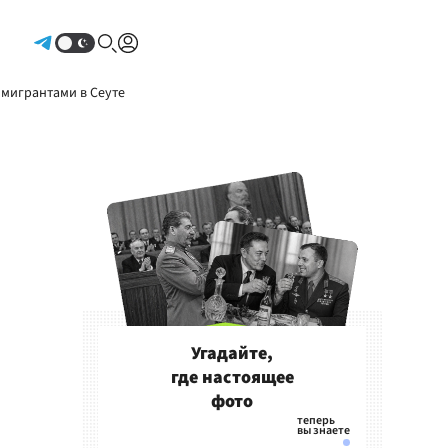
Авторизоваться
 мигрантами в Сеуте
Угадайте,
где настоящее
фото