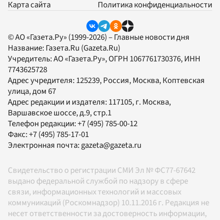
Карта сайта
Политика конфиденциальности
© АО «Газета.Ру» (1999-2026) – Главные новости дня
Название:
Газета.Ru
(Gazeta.Ru)
Учредитель:
АО «Газета.Ру»
, ОГРН 1067761730376, ИНН
7743625728
Адрес учредителя: 125239, Россия, Москва, Коптевская
улица, дом 67
Адрес редакции и издателя:
117105
, г.
Москва
,
Варшавское шоссе, д.9, стр.1
Телефон редакции:
+7 (495) 785-00-12
Факс:
+7 (495) 785-17-01
Электронная почта:
gazeta@gazeta.ru
Свидетельство о регистрации СМИ Эл № ФС77-67642
выдано федеральной службой по надзору в сфере
связи, информационных технологий и массовых
коммуникаций (Роскомнадзор) 10.11.2016 г. Редакция не
несет ответственности за достоверность информации,