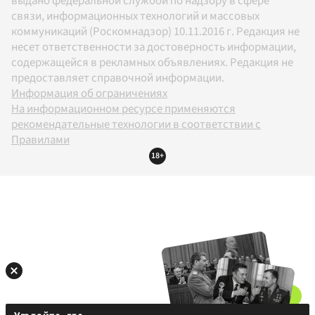
выдано федеральной службой по надзору в сфере
связи, информационных технологий и массовых
коммуникаций (Роскомнадзор) 10.11.2016 г. Редакция не
несет ответственности за достоверность информации,
содержащейся в рекламных объявлениях. Редакция не
предоставляет справочной информации.
Информация об ограничениях
На информационном ресурсе применяются
рекомендательные технологии в соответствии с
Правилами
18+