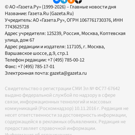
© АО «Газета.Ру» (1999-2026) – Главные новости дня
Название:
Газета.Ru
(Gazeta.Ru)
Учредитель:
АО «Газета.Ру»
, ОГРН 1067761730376, ИНН
7743625728
Адрес учредителя: 125239, Россия, Москва, Коптевская
улица, дом 67
Адрес редакции и издателя:
117105
, г.
Москва
,
Варшавское шоссе, д.9, стр.1
Телефон редакции:
+7 (495) 785-00-12
Факс:
+7 (495) 785-17-01
Электронная почта:
gazeta@gazeta.ru
Свидетельство о регистрации СМИ Эл № ФС77-67642
выдано федеральной службой по надзору в сфере
связи, информационных технологий и массовых
коммуникаций (Роскомнадзор) 10.11.2016 г. Редакция не
несет ответственности за достоверность информации,
содержащейся в рекламных объявлениях. Редакция не
предоставляет справочной информации.
Информация об ограничениях