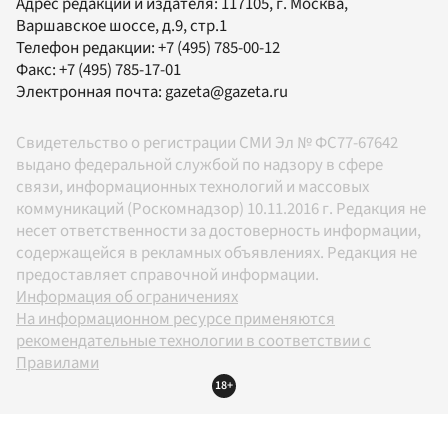
Адрес редакции и издателя:
117105
, г.
Москва
,
Варшавское шоссе, д.9, стр.1
Телефон редакции:
+7 (495) 785-00-12
Факс:
+7 (495) 785-17-01
Электронная почта:
gazeta@gazeta.ru
Свидетельство о регистрации СМИ Эл № ФС77-67642
выдано федеральной службой по надзору в сфере
связи, информационных технологий и массовых
коммуникаций (Роскомнадзор) 10.11.2016 г. Редакция не
несет ответственности за достоверность информации,
содержащейся в рекламных объявлениях. Редакция не
предоставляет справочной информации.
Информация об ограничениях
На информационном ресурсе применяются
рекомендательные технологии в соответствии с
Правилами
18+