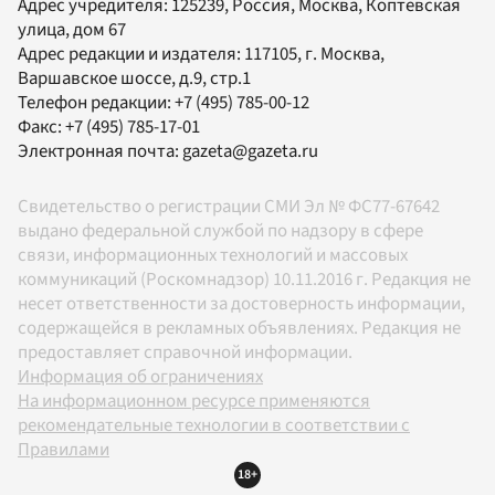
Адрес учредителя: 125239, Россия, Москва, Коптевская
улица, дом 67
Адрес редакции и издателя:
117105
, г.
Москва
,
Варшавское шоссе, д.9, стр.1
Телефон редакции:
+7 (495) 785-00-12
Факс:
+7 (495) 785-17-01
Электронная почта:
gazeta@gazeta.ru
Свидетельство о регистрации СМИ Эл № ФС77-67642
выдано федеральной службой по надзору в сфере
связи, информационных технологий и массовых
коммуникаций (Роскомнадзор) 10.11.2016 г. Редакция не
несет ответственности за достоверность информации,
содержащейся в рекламных объявлениях. Редакция не
предоставляет справочной информации.
Информация об ограничениях
На информационном ресурсе применяются
рекомендательные технологии в соответствии с
Правилами
18+