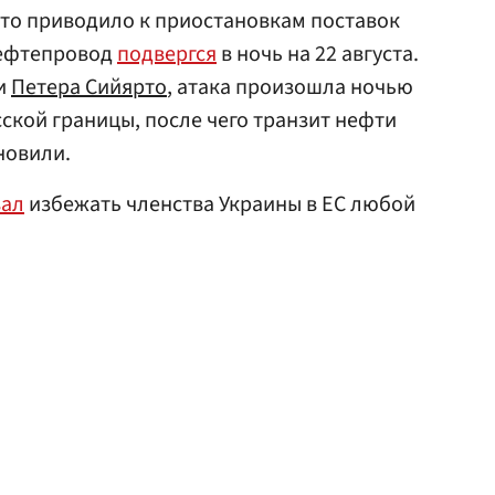
что приводило к приостановкам поставок
нефтепровод
подвергся
в ночь на 22 августа.
и
Петера Сийярто
, атака произошла ночью
сской границы, после чего транзит нефти
новили.
вал
избежать членства Украины в ЕС любой