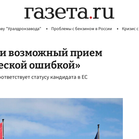
аву "Уралдронзавода"
Проблемы с бензином в России
Кризис с
ли возможный прием
ческой ошибкой»
ответствует статусу кандидата в ЕС