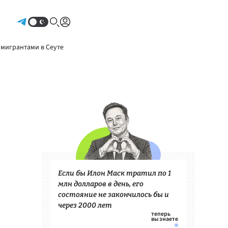
Авторизоваться
 мигрантами в Сеуте
Если бы Илон Маск тратил по 1
млн долларов в день, его
состояние не закончилось бы и
через 2000 лет