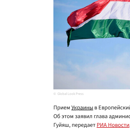
Global Look Press
Прием
Украины
в Европейский
Об этом заявил глава админ
Гуйяш, передает
РИА Новости