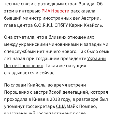
тесные связи с разведками стран Запада. Об
этом в интервью
РИА Новости
рассказала
бывший министр иностранных дел
Австрии
,
глава центра G.O.R.K.l. СПбГУ Карин
Кнайсль
.
Она отметила, что в близких отношениях
между украинскими чиновниками и западными
спецслужбами нет ничего нового. Так было семь
лет назад при тогдашнем президенте
Украины
Петре Порошенко
. Такая же ситуация
складывается и сейчас.
По словам Кнайсль, во время встречи
Порошенко с австрийской делегацией, которая
проходила в
Киеве
в 2018 году, в разговоре был
упомянут госсекретарь
США
Майк Помпео,
возглавивший
Госдепартамент
после