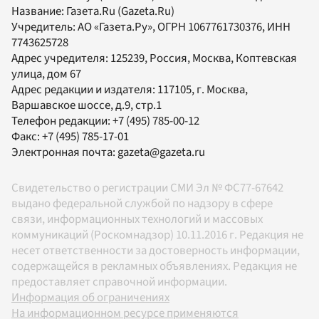
Название:
Газета.Ru
(Gazeta.Ru)
Учредитель:
АО «Газета.Ру»
, ОГРН 1067761730376, ИНН
7743625728
Адрес учредителя: 125239, Россия, Москва, Коптевская
улица, дом 67
Адрес редакции и издателя:
117105
, г.
Москва
,
Варшавское шоссе, д.9, стр.1
Телефон редакции:
+7 (495) 785-00-12
Факс:
+7 (495) 785-17-01
Электронная почта:
gazeta@gazeta.ru
Свидетельство о регистрации СМИ Эл № ФС77-67642
выдано федеральной службой по надзору в сфере
связи, информационных технологий и массовых
коммуникаций (Роскомнадзор) 10.11.2016 г. Редакция не
несет ответственности за достоверность информации,
содержащейся в рекламных объявлениях. Редакция не
предоставляет справочной информации.
Информация об ограничениях
На информационном ресурсе применяются