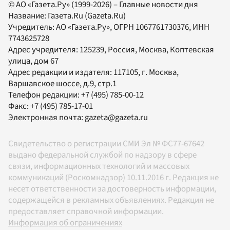
© АО «Газета.Ру» (1999-2026) – Главные новости дня
Название:
Газета.Ru
(Gazeta.Ru)
Учредитель:
АО «Газета.Ру»
, ОГРН 1067761730376, ИНН
7743625728
Адрес учредителя: 125239, Россия, Москва, Коптевская
улица, дом 67
Адрес редакции и издателя:
117105
, г.
Москва
,
Варшавское шоссе, д.9, стр.1
Телефон редакции:
+7 (495) 785-00-12
Факс:
+7 (495) 785-17-01
Электронная почта:
gazeta@gazeta.ru
Свидетельство о регистрации СМИ Эл № ФС77-67642
выдано федеральной службой по надзору в сфере
связи, информационных технологий и массовых
коммуникаций (Роскомнадзор) 10.11.2016 г. Редакция не
несет ответственности за достоверность информации,
содержащейся в рекламных объявлениях. Редакция не
предоставляет справочной информации.
Информация об ограничениях