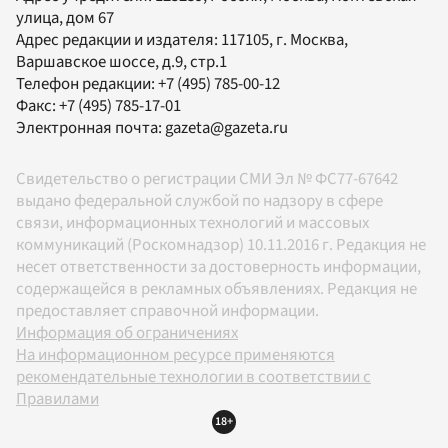
улица, дом 67
Адрес редакции и издателя:
117105
, г.
Москва
,
Варшавское шоссе, д.9, стр.1
Телефон редакции:
+7 (495) 785-00-12
Факс:
+7 (495) 785-17-01
Электронная почта:
gazeta@gazeta.ru
Свидетельство о регистрации СМИ Эл № ФС77-67642
выдано федеральной службой по надзору в сфере
связи, информационных технологий и массовых
коммуникаций (Роскомнадзор) 10.11.2016 г. Редакция не
несет ответственности за достоверность информации,
содержащейся в рекламных объявлениях. Редакция не
предоставляет справочной информации.
Информация об ограничениях
На информационном ресурсе применяются
рекомендательные технологии в соответствии с
Правилами
18+