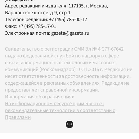
Адрес редакции и издателя:
117105
, г.
Москва
,
Варшавское шоссе, д.9, стр.1
Телефон редакции:
+7 (495) 785-00-12
Факс:
+7 (495) 785-17-01
Электронная почта:
gazeta@gazeta.ru
Свидетельство о регистрации СМИ Эл № ФС77-67642
выдано федеральной службой по надзору в сфере
связи, информационных технологий и массовых
коммуникаций (Роскомнадзор) 10.11.2016 г. Редакция не
несет ответственности за достоверность информации,
содержащейся в рекламных объявлениях. Редакция не
предоставляет справочной информации.
Информация об ограничениях
На информационном ресурсе применяются
рекомендательные технологии в соответствии с
Правилами
18+