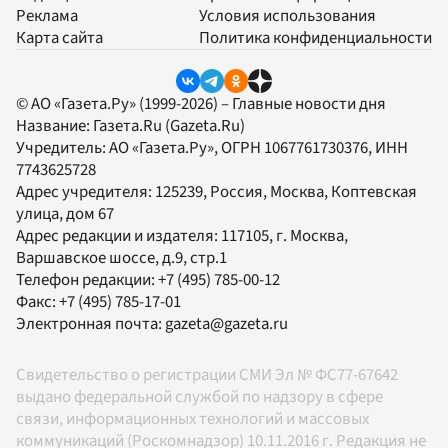
Реклама
Условия использования
Карта сайта
Политика конфиденциальности
© АО «Газета.Ру» (1999-2026) – Главные новости дня
Название:
Газета.Ru
(Gazeta.Ru)
Учредитель:
АО «Газета.Ру»
, ОГРН 1067761730376, ИНН
7743625728
Адрес учредителя: 125239, Россия, Москва, Коптевская
улица, дом 67
Адрес редакции и издателя:
117105
, г.
Москва
,
Варшавское шоссе, д.9, стр.1
Телефон редакции:
+7 (495) 785-00-12
Факс:
+7 (495) 785-17-01
Электронная почта:
gazeta@gazeta.ru
Свидетельство о регистрации СМИ Эл № ФС77-67642
выдано федеральной службой по надзору в сфере
связи, информационных технологий и массовых
коммуникаций (Роскомнадзор) 10.11.2016 г. Редакция не