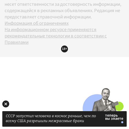
несет ответственности за достоверность информации,
содержащейся в рекламных объявлениях. Редакция не
предоставляет справочной информации.
Информация об ограничениях
На информационном ресурсе применяются
рекомендательные технологии в соответствии с
Правилами
18+
СССР запустил человека в космос раньше, чем по
всему США разрешили межрасовые браки