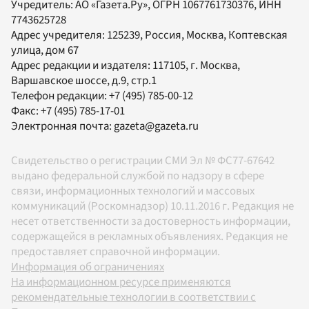
Учредитель:
АО «Газета.Ру»
, ОГРН 1067761730376, ИНН
7743625728
Адрес учредителя: 125239, Россия, Москва, Коптевская
улица, дом 67
Адрес редакции и издателя:
117105
, г.
Москва
,
Варшавское шоссе, д.9, стр.1
Телефон редакции:
+7 (495) 785-00-12
Факс:
+7 (495) 785-17-01
Электронная почта:
gazeta@gazeta.ru
Свидетельство о регистрации СМИ Эл № ФС77-67642
выдано федеральной службой по надзору в сфере
связи, информационных технологий и массовых
коммуникаций (Роскомнадзор) 10.11.2016 г. Редакция не
несет ответственности за достоверность информации,
содержащейся в рекламных объявлениях. Редакция не
предоставляет справочной информации.
Информация об ограничениях
На информационном ресурсе применяются
рекомендательные технологии в соответствии с