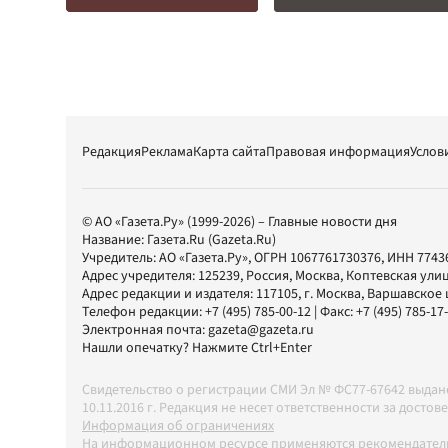
Редакция
Реклама
Карта сайта
Правовая информация
Услов
© АО «Газета.Ру» (1999-2026) – Главные новости дня
Название:
Газета.Ru
(Gazeta.Ru)
Учредитель:
АО «Газета.Ру»
, ОГРН 1067761730376, ИНН 7743
Адрес учредителя: 125239, Россия, Москва, Коптевская улиц
Адрес редакции и издателя:
117105
, г.
Москва
,
Варшавское шо
Телефон редакции:
+7 (495) 785-00-12
| Факс:
+7 (495) 785-17
Электронная почта:
gazeta@gazeta.ru
Нашли опечатку? Нажмите Ctrl+Enter
Свидетельство о регистрации СМИ Эл № ФС77-67642 выда
10.11.2016 г. Редакция не несет ответственности за дос
Информация об ограничениях
На информационном ресурсе применяются рекомендатель