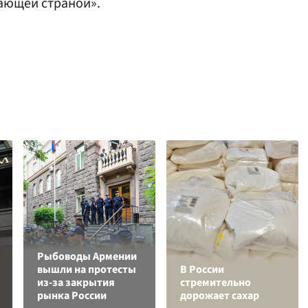
ающей страной».
Рыбоводы Армении
вышли на протесты
В России
из-за закрытия
стремительно
рынка России
дорожает сахар