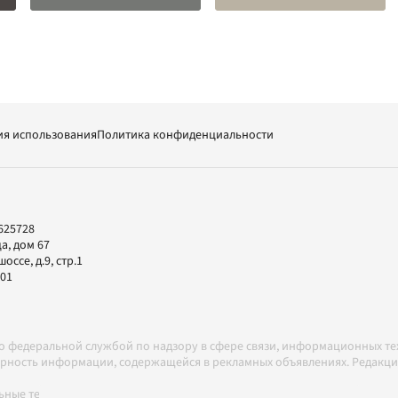
ия использования
Политика конфиденциальности
625728
а, дом 67
ссе, д.9, стр.1
-01
но федеральной службой по надзору в сфере связи, информационных т
товерность информации, содержащейся в рекламных объявлениях. Редак
ные технологии в соответствии с Правилами