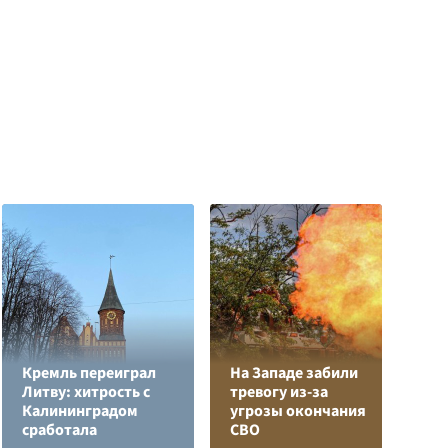
Кремль переиграл
На Западе забили
Л
Литву: хитрость с
тревогу из-за
з
Калининградом
угрозы окончания
в
сработала
СВО
р