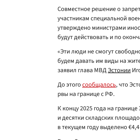
Совместное решение о запрет
участникам специальной вое
утверждено министрами иност
будут действовать и по окон
«Эти люди не смогут свободн
будем давать им виды на жите
заявил глава МВД
Эстонии
Иго
До этого
сообщалось
, что Эс
рвы на границе с РФ.
К концу 2025 года на границе
и десятки складских площадо
в текущем году выделено €4,4