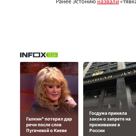
Ранее Эстонию
назвали
«тявк
Госдума приняла
Галкин* потерял дар
закон о запрете на
речи после слов
проживание в
Пугачевой о Киеве
России