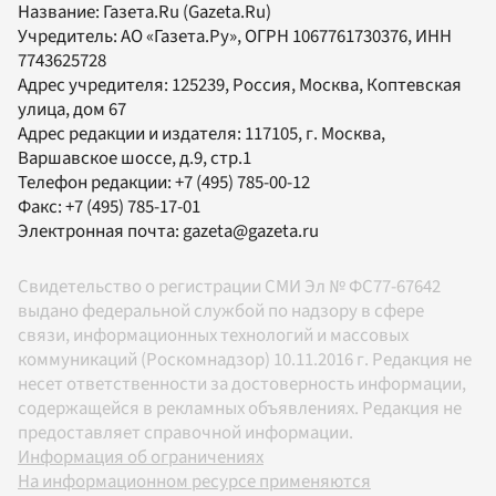
Название:
Газета.Ru
(Gazeta.Ru)
Учредитель:
АО «Газета.Ру»
, ОГРН 1067761730376, ИНН
7743625728
Адрес учредителя: 125239, Россия, Москва, Коптевская
улица, дом 67
Адрес редакции и издателя:
117105
, г.
Москва
,
Варшавское шоссе, д.9, стр.1
Телефон редакции:
+7 (495) 785-00-12
Факс:
+7 (495) 785-17-01
Электронная почта:
gazeta@gazeta.ru
Свидетельство о регистрации СМИ Эл № ФС77-67642
выдано федеральной службой по надзору в сфере
связи, информационных технологий и массовых
коммуникаций (Роскомнадзор) 10.11.2016 г. Редакция не
несет ответственности за достоверность информации,
содержащейся в рекламных объявлениях. Редакция не
предоставляет справочной информации.
Информация об ограничениях
На информационном ресурсе применяются