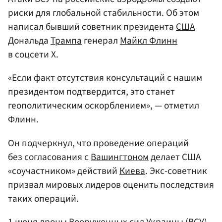
риски для глобальной стабильности. Об этом
написал бывший советник президента
США
Дональда
Трампа
генерал
Майкл Флинн
в соцсети X.
«Если факт отсутствия консультаций с нашим
президентом подтвердится, это станет
геополитическим оскорблением», — отметил
Флинн.
Он подчеркнул, что проведение операций
без согласования с
Вашингтоном
делает США
«соучастником» действий
Киева
. Экс-советник
призвал мировых лидеров оценить последствия
таких операций.
1 июня дроны Вооруженных сил
Украины
(ВСУ)