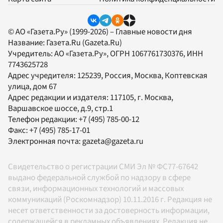
© АО «Газета.Ру» (1999-2026) – Главные новости дня
Название:
Газета.Ru
(Gazeta.Ru)
Учредитель:
АО «Газета.Ру»
, ОГРН 1067761730376, ИНН
7743625728
Адрес учредителя: 125239, Россия, Москва, Коптевская
улица, дом 67
Адрес редакции и издателя:
117105
, г.
Москва
,
Варшавское шоссе, д.9, стр.1
Телефон редакции:
+7 (495) 785-00-12
Факс:
+7 (495) 785-17-01
Электронная почта:
gazeta@gazeta.ru
Свидетельство о регистрации СМИ Эл № ФС77-67642
выдано федеральной службой по надзору в сфере
связи, информационных технологий и массовых
коммуникаций (Роскомнадзор) 10.11.2016 г. Редакция не
несет ответственности за достоверность информации,
содержащейся в рекламных объявлениях. Редакция не