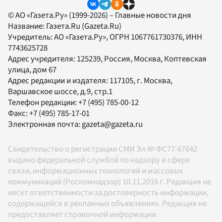
© АО «Газета.Ру» (1999-2026) – Главные новости дня
Название:
Газета.Ru
(Gazeta.Ru)
Учредитель:
АО «Газета.Ру»
, ОГРН 1067761730376, ИНН
7743625728
Адрес учредителя: 125239, Россия, Москва, Коптевская
улица, дом 67
Адрес редакции и издателя:
117105
, г.
Москва
,
Варшавское шоссе, д.9, стр.1
Телефон редакции:
+7 (495) 785-00-12
Факс:
+7 (495) 785-17-01
Электронная почта:
gazeta@gazeta.ru
Свидетельство о регистрации СМИ Эл № ФС77-67642
выдано федеральной службой по надзору в сфере
связи, информационных технологий и массовых
коммуникаций (Роскомнадзор) 10.11.2016 г. Редакция не
несет ответственности за достоверность информации,
содержащейся в рекламных объявлениях. Редакция не
предоставляет справочной информации.